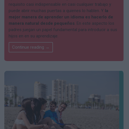
requisito casi indispensable en casi cualquier trabajo y
puede abrir muchas puertas a quienes lo hablen. Y
la
mejor manera de aprender un idioma es hacerlo de
manera natural desde pequeños
. En este aspecto los
padres juegan un papel fundamental para introducir a sus
hijos en en su aprendizaje.
Continue reading
→