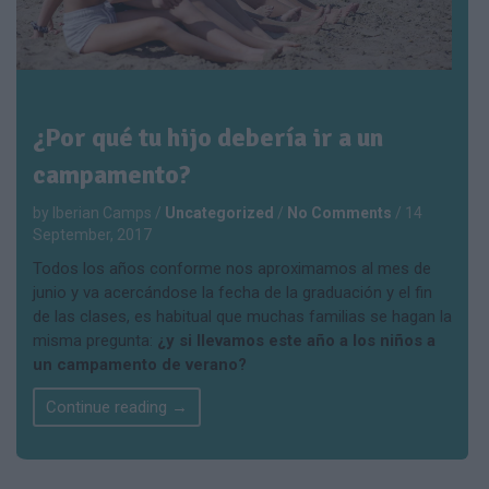
¿Por qué tu hijo debería ir a un
campamento?
by Iberian Camps
/
Uncategorized
/
No Comments
/
14
September, 2017
Todos los años conforme nos aproximamos al mes de
junio y va acercándose la fecha de la graduación y el fin
de las clases, es habitual que muchas familias se hagan la
misma pregunta:
¿y si llevamos este año a los niños a
un campamento de verano?
Continue reading
→