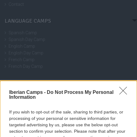
Contact
LANGUAGE CAMPS
Spanish Camp
Spanish Day Camp
English Camp
English Day Camp
French Camp
French Day Camp
SPORTS CAMP
Iberian Camps -
Do Not Process My Personal
Tennis Camp “Ferrero Stage”
Information
Football Camp SIA VALENCIA
If you wish to opt-out of the sale, sharing to third parties, or
CONTACT
processing of your personal or sensitive information for
targeted advertising by us, please use the below opt-out
Calderón de la Barca, 42 - 03201 Elche (Alicante)
section to confirm your selection. Please note that after your