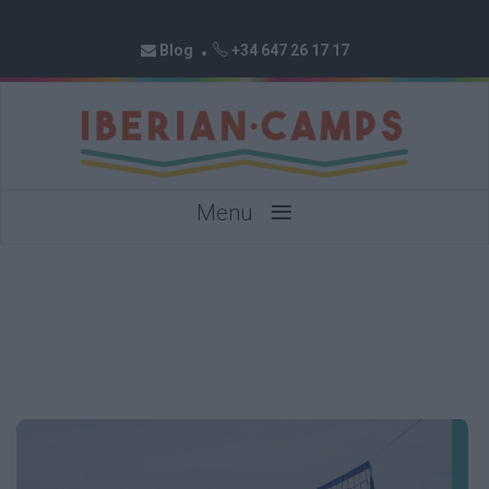
Blog
+34 647 26 17 17
≡
Menu