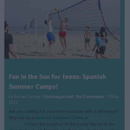
Fun in the Sun for teens: Spanish
Summer Camps!
by Iberian Camps
/
Uncategorized
/
No Comments
/
2 May,
2023
Are you looking for a summer vacation with a difference?
Why not try a
Spanish Summer Camp at
IBERIAN
CAMPS
? From the beaches of the Costa Blanca to the