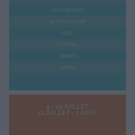
MULTISPORTS
ART ET CULTURE
GOLF
FOOTBALL
BASKET
TENNIS
5 – 25 JUILLET
12 JUILLET – 1 AOÛT
-
-