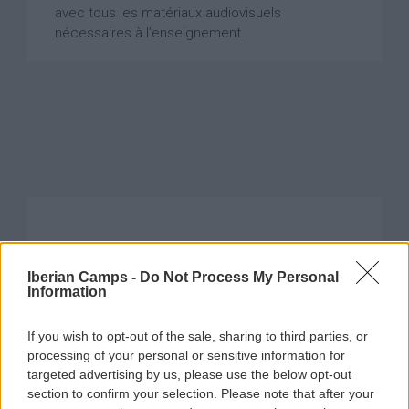
avec tous les matériaux audiovisuels
nécessaires à l’enseignement.
L’APRÈS-MIDI
Iberian Camps -
Do Not Process My Personal
Information
De 16:00 à 20:00, les jeunes participeront aux
activités préalablement choisies:
If you wish to opt-out of the sale, sharing to third parties, or
CAMP MULTISPORT
:
4 heures par jour (2
processing of your personal or sensitive information for
sports différents chaque jour), avec entre
targeted advertising by us, please use the below opt-out
autres football, beach volley y volleyball, tennis,
section to confirm your selection. Please note that after your
padel, rugby, flag-football, escalade, handball,