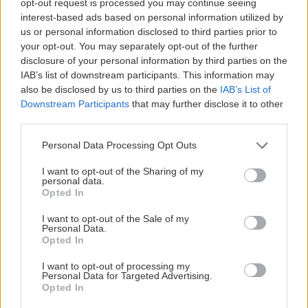
opt-out request is processed you may continue seeing
athlétisme, hockey sur gazon et hockey en
interest-based ads based on personal information utilized by
salle…
us or personal information disclosed to third parties prior to
your opt-out. You may separately opt-out of the further
CAMP ART ET CULTURE:
4 heures par jour (2
disclosure of your personal information by third parties on the
activités différentes chaque jour) où nos
IAB’s list of downstream participants. This information may
participants pratiqueront des activités variées
also be disclosed by us to third parties on the
IAB’s List of
comme par exemple:
Downstream Participants
that may further disclose it to other
• Théâtre:
techniques de représentation
third parties.
théâtrale, mouvements du corps et
Personal Data Processing Opt Outs
mémorisation de petits textes et de chansons
en anglais et en espagnol.
I want to opt-out of the Sharing of my
personal data.
•
Scénographie:
ils planifieront tout le
Opted In
nécessaire pour mettre en scène et
représenter la pièce (décoration, éclairage, son,
I want to opt-out of the Sale of my
Personal Data.
costumes, etc.).
Opted In
• Arts plastiques:
ils feront une grande partie
I want to opt-out of processing my
de l’attrezzo (costumes et éléments décoratifs
Personal Data for Targeted Advertising.
de la scène)…
Opted In
• Cuisine:
nous planifierons avec eux les plats