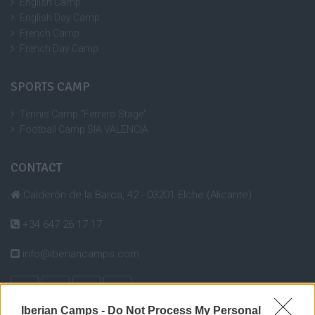
English Camp
English Day Camp
French Camp
French Day Camp
SPORTS CAMP
Tennis Camp “Ferrero Stage”
Football Camp SIA VALENCIA
CONTACT
Calderón de la Barca, 42 - 03201 Elche (Alicante)
+34 647 26 17 17
info@iberiancamps.com
Iberian Camps -
Do Not Process My Personal