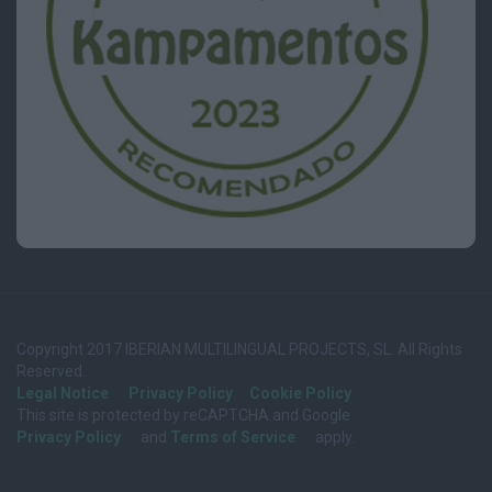
Copyright 2017 IBERIAN MULTILINGUAL PROJECTS, SL. All Rights
Reserved.
Legal Notice
Privacy Policy
Cookie Policy
This site is protected by reCAPTCHA and Google
Privacy Policy
and
Terms of Service
apply.