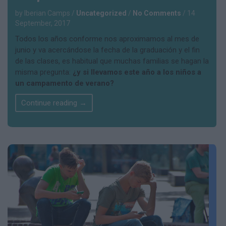
by Iberian Camps
/
Uncategorized
/
No Comments
/
14
September, 2017
Todos los años conforme nos aproximamos al mes de
junio y va acercándose la fecha de la graduación y el fin
de las clases, es habitual que muchas familias se hagan la
misma pregunta:
¿y si llevamos este año a los niños a
un campamento de verano?
Continue reading
→