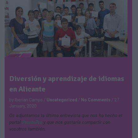
Diversión y aprendizaje de idiomas
en Alicante
by Iberian Camps
/
Uncategorized
/
No Comments
/
27
January, 2020
Os adjuntamos la última entrevista que nos ha hecho el
portal
ProntoPro
y que nos gustaría compartir con
vosotros también.