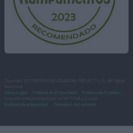
Copyright 2017 IBERIAN MULTILINGUAL PROJECTS, SL. All Rights
Reserved.
Aviso Legal
Política de Privacidad
Política de Cookies
Este sitio está protegido por reCAPTCHA y Google
Política de privacidad
Términos del servicio