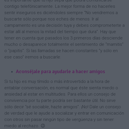
es importante que tu hijo sepa que podrá comunicarse
contigo telefónicamente. La mejor forma de no hacerles
sentir inseguros es diciéndoles siempre “No vendremos a
buscarte sólo porque nos eches de menos. Ir al
campamento es una decisión tuya y debes comprometerte a
estar allí al menos la mitad del tiempo que dura”. Hay que
tener en cuenta que pasados los 3 primeros días desciende
mucho o desaparece totalmente el sentimiento de “mamitis”
o “papitis”. Si las llamadas se hacen constantes “y sólo en
ese caso” iremos a buscarle.
Aconséjale para ayudarle a hacer amigos
Si tu hijo es muy tímido o más introvertido a la hora de
entablar conversación, es normal que éste sienta miedo o
ansiedad al estar en multitudes. Para ellos un consejo de
convivencia por tu parte podría ser bastante útil. No sirve
sólo decir “sé sociable, hazte amigos”. ¡No! Dale un consejo
de verdad que le ayude a socializar y entrar en comunicación
con otros sin pasar ningún tipo de vergüenza y sin tener
miedo al rechazo. 😉