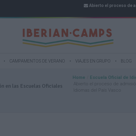
Abierto el proceso de a
CAMPAMENTOS DE VERANO
VIAJES EN GRUPO
BLOG
Home
Escuela Oficial de Id
Abierto el proceso de admisión
n en las Escuelas Oficiales
C
Idiomas del País Vasco
a
m
C
p
a
a
m
m
p
e
a
n
m
t
e