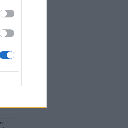
sive
sive
 y no
 no