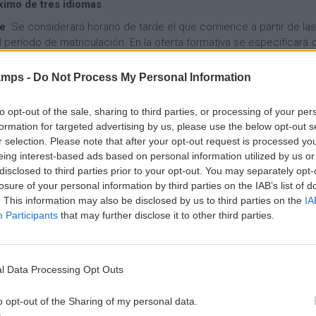
imo de tres idiomas
.
e
u
e
é
r
r
s
s
de
. Se considerará horario de tarde el que comience a partir de las
r
s
(
 período de matriculación. En la oferta formativa se especificará 
e
i
d
A
ial
.
r
o
e
c
o
n
D
amps -
Do Not Process My Personal Information
t
 un
mínimo de 10 alumnos por aula
tras finalizar la primera fase d
S
e
í
i
n, excepcionalmente, por motivos justificados, podrá autorizar la
t
s
a
v
nimo establecido. En los casos en que no se conforme un grupo 
to opt-out of the sale, sharing to third parties, or processing of your per
a
)
i
formation for targeted advertising by us, please use the below opt-out s
g
T
d
r selection. Please note that after your opt-out request is processed y
e
é
a
I
 a distancia
(online), a realizar fuera del centro,
y la enseñanza
eing interest-based ads based on personal information utilized by us or
’
r
d
n
 profesor o la profesora y el resto de compañeros y compañeras de
disclosed to third parties prior to your opt-out. You may separately opt-
m
e
s
C
losure of your personal information by third parties on the IAB’s list of
i
s
t
a
n
y
a
. This information may also be disclosed by us to third parties on the
IA
DE SOLICITUDES
m
o
e
l
Participants
that may further disclose it to other third parties.
p
s
x
a
a
y
c
c
prendido entre los días
1 y 16 de septiembre de 2025
, ambos d
m
C
u
i
e
o
r
o
l Data Processing Opt Outs
 curso 2024-2025 y hayan
suspendido en la convocatoria de juni
n
n
s
n
t
s días 13 y 16 de septiembre de 2025
, ambos días inclusive, una
d
i
e
o opt-out of the Sharing of my personal data.
o
i
o
s
a de septiembre.