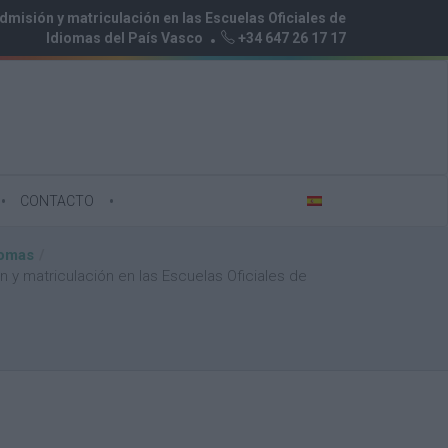
dmisión y matriculación en las Escuelas Oficiales de
Idiomas del País Vasco
+34 647 26 17 17
CONTACTO
iomas
 y matriculación en las Escuelas Oficiales de
E
s
p
a
ñ
o
l
E