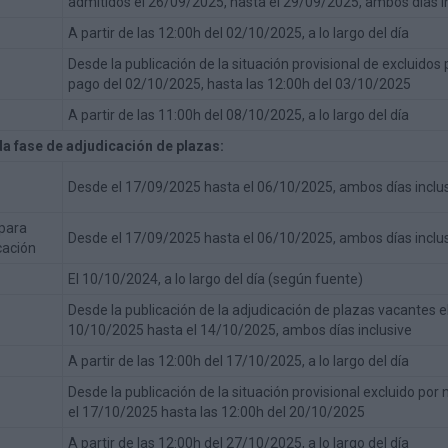
admitidos el 26/09/2025, hasta el 29/09/2025, ambos días i
s
s
a
m
A partir de las 12:00h del 02/10/2025, a lo largo del día
p
G
T
Desde la publicación de la situación provisional de excluidos 
a
u
é
pago del 02/10/2025, hasta las 12:00h del 03/10/2025
m
í
r
e
a
m
A partir de las 11:00h del 08/10/2025, a lo largo del día
n
p
i
t
a
n
a fase de adjudicación de plazas:
o
r
o
d
a
s
Desde el 17/09/2025 hasta el 06/10/2025, ambos días inclu
e
p
y
E
a
C
 para
Desde el 17/09/2025 hasta el 06/10/2025, ambos días inclu
s
d
o
cación
p
r
n
a
e
d
El 10/10/2024, a lo largo del día (según fuente)
ñ
s
i
Desde la publicación de la adjudicación de plazas vacantes e
o
c
10/10/2025 hasta el 14/10/2025, ambos días inclusive
l
i
C
y
o
a
A partir de las 12:00h del 17/10/2025, a lo largo del día
G
n
m
Desde la publicación de la situación provisional excluido por
o
e
p
el 17/10/2025 hasta las 12:00h del 20/10/2025
l
s
a
f
m
A partir de las 12:00h del 27/10/2025, a lo largo del día