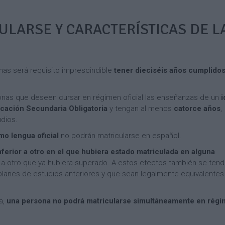
c
a
g
a
é
c
l
n
ULARSE Y CARACTERÍSTICAS DE L
s
i
é
c
o
s
é
n
(
s
C
e
d
a
s
e
m
C
omas será requisito imprescindible
tener dieciséis años cumplido
D
p
a
í
a
A
m
a
m
c
p
nas que deseen cursar en régimen oficial las enseñanzas de un
i
)
e
t
a
ucación Secundaria Obligatoria
y tengan al menos
catorce años
,
n
i
m
dios.
t
v
I
e
o
i
n
n
o lengua oficial
no podrán matricularse en español.
d
d
s
t
nferior a otro en el que hubiera estado matriculada en alguna
e
a
t
o
t
rior a otro que ya hubiera superado. A estos efectos también se ten
d
a
d
e
e
l
e
lanes de estudios anteriores y que sean legalmente equivalentes 
n
s
a
F
i
y
c
r
s
a,
una persona no podrá matricularse simultáneamente en rég
e
i
a
‘
x
o
n
F
c
n
c