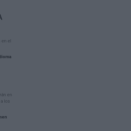
A
s
en el
dioma
drán en
a los
imen