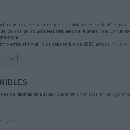
I
d
d
n
e
e
g
E
I
l
s
n
o
ha abierto el procedimiento de admisión y matriculación en rég
é
p
g
s de idiomas de las
Escuelas Oficiales de Idiomas
de la Comunida
s
a
l
025-2026
.
ñ
é
o
s
C
ierto
entre el 1 y el 16 de septiembre de 2025
, ambos inclusive.
l
a
(
m
C
C
d
p
a
a
e
a
m
m
D
m
p
p
í
e
a
a
NIBLES
a
n
m
m
)
t
e
e
iales de Idiomas de Euskadi
quedarán ordenados en los siguiente
o
n
n
d
I
t
t
e
n
o
o
F
s
d
d
r
t
e
e
.1 y B2.2.
a
a
I
F
n
l
n
r