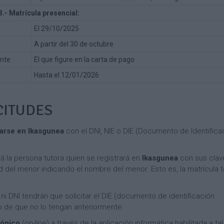
e
G
C
n
u
3.- Matrícula presencial:
a
t
í
El 29/10/2025
m
o
a
p
d
p
A partir del 30 de octubre
a
e
a
ente
El que figure en la carta de pago
m
I
r
e
n
a
Hasta el 12/01/2026
n
g
p
t
l
a
o
é
d
CITUDES
d
s
r
e
y
e
E
G
s
rarse en Ikasgunea
con el DNI, NIE o DIE (Documento de Identifica
s
o
p
l
C
a
f
a
á la persona tutora quien se registrará en
Ikasgunea
con sus clav
ñ
m
d del menor indicando el nombre del menor. Esto es, la matrícula 
o
C
p
l
a
a
y
i DNI tendrán que solicitar el DIE (documento de identificación
m
m
F
p
e
so de que no lo tengan anteriormente.
ú
a
n
rónico
(on-line) a través de la aplicación informática habilitada a ta