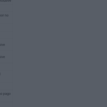
nclusive
por no
sive
sive
l
 no pago