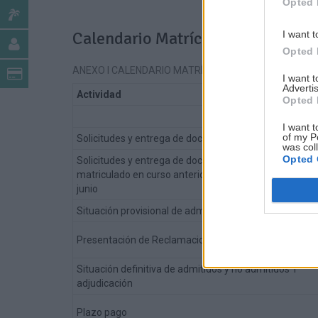
Opted 
Calendario Matrícula Oficial Cur
I want t
Opted 
ANEXO I CALENDARIO MATRÍCULA OFICIAL CURSO 20
I want 
Advertis
Actividad
Opted 
1.- Prime
I want t
of my P
Solicitudes y entrega de documentación
was col
Opted 
Solicitudes y entrega de documentación de alumnado
matriculado en curso anterior y suspendido o no pres
junio
Situación provisional de admitidos y no admitidos
Presentación de Reclamaciones
Situación definitiva de admitidos y no admitidos 1ª
adjudicación
Plazo pago