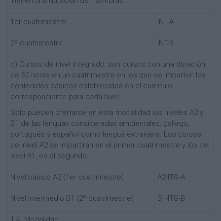
Tienen una duración de 120 horas.
1er cuatrimestre
INT-A
2º cuatrimestre
INT-B
c) Cursos de nivel integrado: son cursos con una duración
de 60 horas en un cuatrimestre en los que se imparten los
contenidos básicos establecidos en el currículo
correspondiente para cada nivel.
Solo pueden ofertarse en esta modalidad los niveles A2 y
B1 de las lenguas consideradas ambientales: gallego,
portugués y español como lengua extranjera. Los cursos
del nivel A2 se impartirán en el primer cuatrimestre y los del
nivel B1, en el segundo.
Nivel básico A2 (1er cuatrimestre)
A2-ITG-A
Nivel intermedio B1 (2º cuatrimestre)
B1-ITG-B
1.4. Modalidad