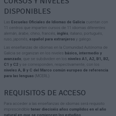
CURSOS Y NIVELES
DISPONIBLES
Las
Escuelas Oficiales de Idiomas de Galicia
cuentan con
11 centros que imparten cursos de 11 idiomas diferentes:
alemán, árabe, chino, francés,
inglés
, italiano, portugués,
ruso, japonés,
español para extranjeros
y galego.
Las enseñanzas de idiomas en la Comunidad Autónoma de
Galicia se organizan en los niveles
básico, intermedio y
avanzado
, que se subdividen en los
niveles A1, A2, B1, B2,
C1 y C2
y se corresponden, respectivamente, con los
niveles A, B y C del Marco común europeo de referencia
para las lenguas
(MCERL).
REQUISITOS DE ACCESO
Para acceder a las enseñanzas de idiomas será requisito
imprescindible
tener dieciséis años cumplidos en el año
natural en que se comiencen los estudios
.