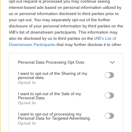
opt-out request is processed you may continue seeing
interest-based ads based on personal information utilized by
RESERVA DE PLAZA,
us or personal information disclosed to third parties prior to
your opt-out. You may separately opt-out of the further
PREINSCRIPCIÓN Y MATRÍCULA
disclosure of your personal information by third parties on the
IAB’s list of downstream participants. This information may
El proceso de
inscripción como alumno en las escuelas
also be disclosed by us to third parties on the
IAB’s List of
Downstream Participants
that may further disclose it to other
oficiales de idiomas de Galicia
requiere, según los casos,
third parties.
realizar una
reserva de plaza, preinscripción, matrícula y
formalización de la matrícula
.
Personal Data Processing Opt Outs
I want to opt-out of the Sharing of my
Alumnado de nuevo acceso
personal data.
Opted In
El alumnado de nuevo acceso tendrá que realizar una
I want to opt-out of the Sale of my
preinscripción
y, de obtener plaza,
en una segunda fase del
Personal Data.
proceso deberá formalizar la matrícula
en los plazos
Opted In
correspondientes.
I want to opt-out of processing my
Tendrán la
consideración de alumnado de nuevo acceso
, a
Personal Data for Targeted Advertising.
efectos de preinscripción y adjudicación de plazas,
las
Opted In
siguientes personas
aspirantes: